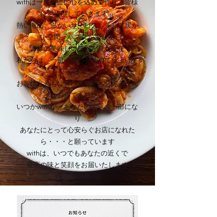
withは一皿一皿に心を込めて作り、皆様
にご提供していきます。
熱い商品、温かいサービス、そして暖か
い空間、パスタを通じて
皆様の美味しい笑顔が見たくて
私たちは、一皿一皿心を込めて仕上げて
います
お客様とともに喜びを分かち合えるそん
なお店でありたい
いつかwithが、あなたの生活の一部にな
り
あなたにとって心安らぐお店になれた
ら・・・と願っています
withは、いつでもあなたの近くで
最高の味と笑顔をお届いたします